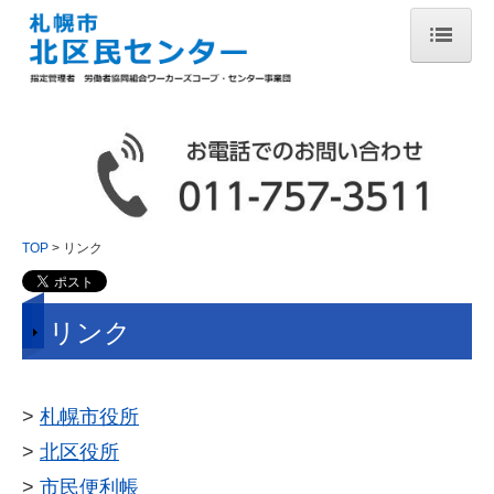
TOP
お知らせ
施設案内
講座案内
TOP
リンク
イベント案内
リンク
図書室案内
北区民広場
>
札幌市役所
アクセス
>
北区役所
>
市民便利帳
貸室案内