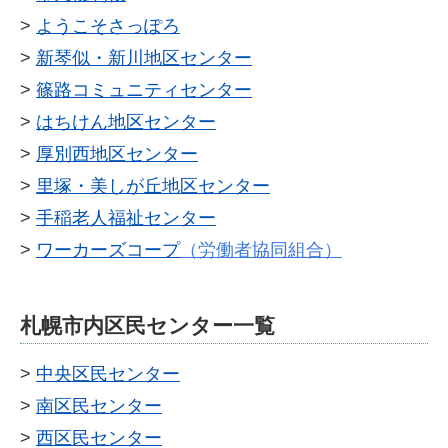
>
ようこそさっぽろ
サークル紹介
>
新琴似・新川地区センター
リンク
>
篠路コミュニティセンター
>
はちけん地区センター
北区民センターブログ
>
厚別西地区センター
2026年
>
里塚・美しが丘地区センター
>
手稲老人福祉センター
2025年
>
ワーカーズコープ
（労働者協同組合）
2024年
2023年
札幌市内区民センター一覧
2022年
>
中央区民センター
2021年
>
南区民センター
>
西区民センター
2020年