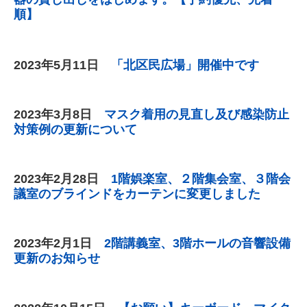
順】
2023年5
月11
日
「北区民広場」開催中です
2023年3
月8
日
マスク着用の見直し及び感染防止
対策例の更新について
2023年2
月28
日
1階娯楽室、２階集会室、３階会
議室のブラインドをカーテンに変更しました
2023年2
月1
日
2階講義室、3階ホールの音響設備
更新のお知らせ