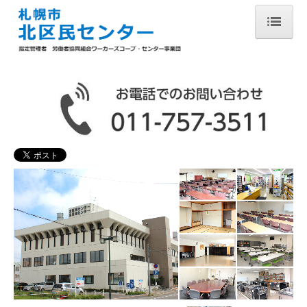
TOP
お知らせ
施設案内
講座案内
イベント案内
図書室案内
北区民広場
アクセス
貸室案内