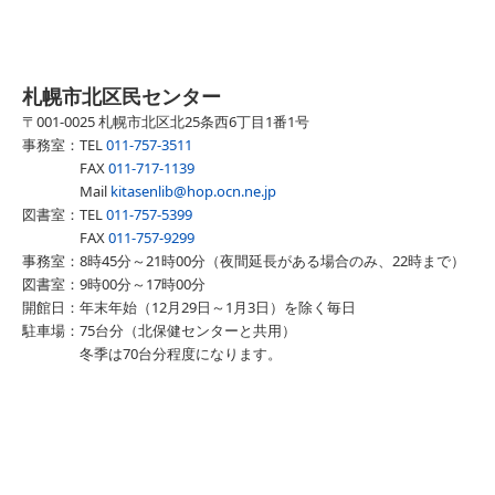
札幌市北区民センター
〒001-0025 札幌市北区北25条西6丁目1番1号
事務室：TEL
011-757-3511
FAX
011-717-1139
Mail
kitasenlib@hop.ocn.ne.jp
図書室：TEL
011-757-5399
FAX
011-757-9299
事務室：8時45分～21時00分（夜間延長がある場合のみ、22時まで）
図書室：9時00分～17時00分
開館日
：
年末年始（12月29日～1月3日）を除く毎日
駐車場：75台分（北保健センターと共用）
冬季は70台分程度になります。