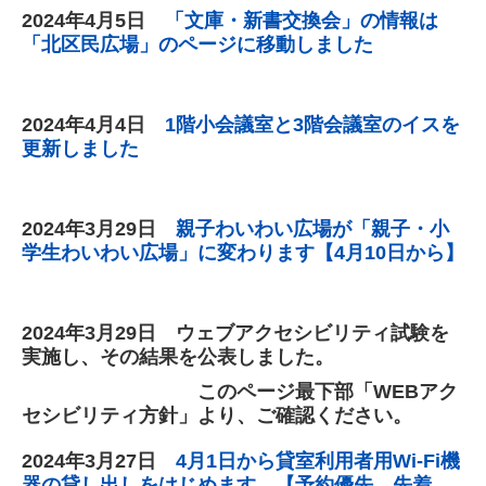
2024年4
月5
日
「文庫・新書交換会」の情報は
「北区民広場」のページに移動しました
2024年4
月4
日
1階小会議室と3階会議室のイスを
更新しました
2024年3
月29
日
親子わいわい広場が「親子・小
学生わいわい広場」に変わります【4月10日から】
2024年3
月29
日 ウェブアクセシビリティ試験を
実施し、その結果を公表しました。
このページ最下部「WEBアク
セシビリティ方針」より、ご確認ください。
2024年3
月27
日
4月1日から貸室利用者用Wi-Fi機
器の貸し出しをはじめます。【予約優先、先着