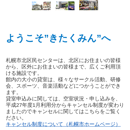
サークル紹介
リンク
ようこそ”きたくみん”へ
北区民センターブログ
2026年
札幌市北区民センターは、北区にお住まいの皆様
2025年
から、区外にお住まいの皆様まで、広くご利用頂
ける施設です。
2024年
館内の大小の貸室は、様々なサークル活動、研修
会、スポーツ、音楽活動などにつかうことができ
2023年
ます。
貸室申込みに関しては、空室状況・申し込みを、
2022年
平成27年度1月利用分からキャンセル制度が変わり
ましたのでキャンセルに関してはこちらをご覧く
2021年
ださい。
キャンセル制度について（札幌市ホームページ）
2020年