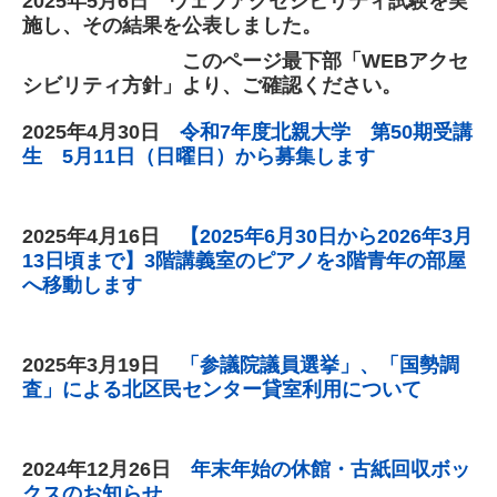
2025
年5
月6
日 ウェブアクセシビリティ試験を実
施し、その結果を公表しました。
このページ最下部「WEBアクセ
シビリティ方針」より、ご確認ください。
2025
年4
月30
日
令和7年度北親大学 第50期受講
生 5月11日（日曜日）から募集します
2025
年4
月16
日
【2025年6月30日から2026年3月
13日頃まで】3階講義室のピアノを3階青年の部屋
へ移動します
2025
年3
月19
日
「参議院議員選挙」、「国勢調
査」による北区民センター貸室利用について
2024年12
月26
日
年末年始の休館・古紙回収ボッ
クスのお知らせ